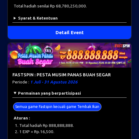
Total hadiah senilai Rp 68,780,250,000.
Syarat & Ketentuan
Detail Event
FASTSPIN : PESTA MUSIM PANAS BUAH SEGAR
Periode :
1 Juli - 31 Agustus 2026
Permainan yang berpartisipasi
Semua game Fastspin kecuali game Tembak Ikan
Aturan :
Total hadiah Rp 888,888,888.
1 EXP = Rp.16,500.