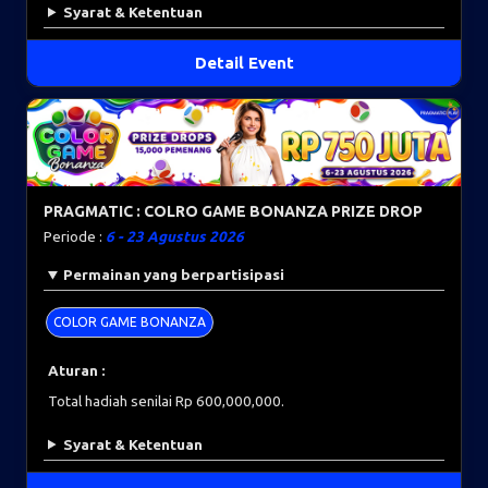
Syarat & Ketentuan
Detail Event
PRAGMATIC : COLRO GAME BONANZA PRIZE DROP
Periode :
6 - 23 Agustus 2026
Permainan yang berpartisipasi
COLOR GAME BONANZA
Aturan :
Total hadiah senilai Rp 600,000,000.
Syarat & Ketentuan